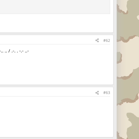
#62
-.. .. / .-. . -.- ..-
#63