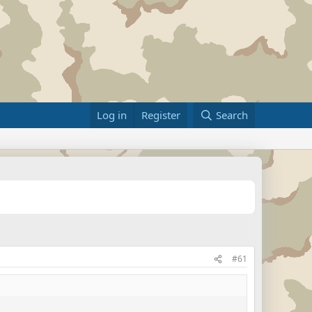
Log in
Register
Search
#61