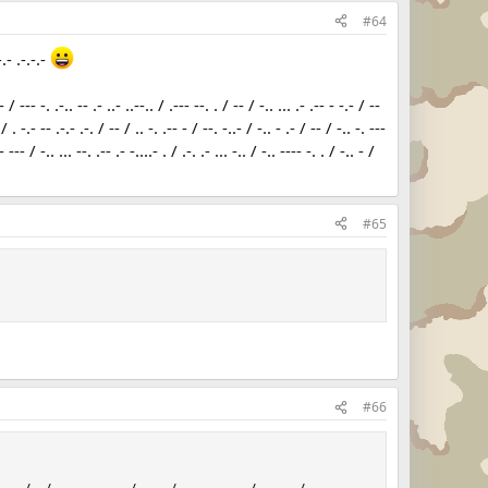
#64
.-.- .-.-.-
- / --- -. .-.. -- .- ..- ..--.. / .--- --. . / -- / -.. ... .- .-- - -.- / --
 / . -.- -- .-.- .-. / -- / .. -. .-- - / --. -..- / -.. - .- / -- / -.. -. ---
- --- / -.. ... --. .-- .- -....- . / .-. .- ... -.. / -.. ---- -. . / -.. - /
#65
#66