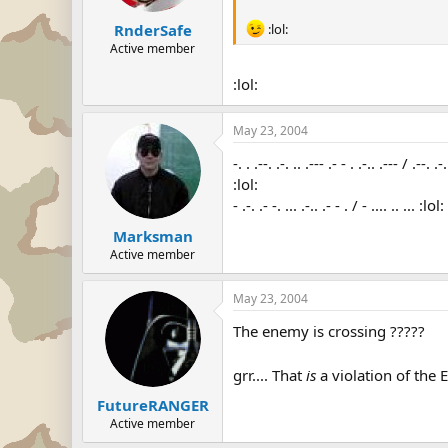
RnderSafe
:lol:
Active member
:lol:
May 23, 2004
-. . .--. .-. .. .--- .- - . .-.. .--- / .--. .-.
:lol:
- .-. .- -. ... .-.. .- - . / - .... .. ... :lol:
Marksman
Active member
May 23, 2004
The enemy is crossing ?????
grr.... That
is
a violation of the 
FutureRANGER
Active member