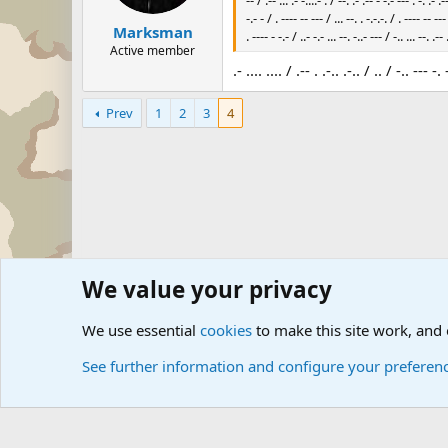
-- / .-- ... .- -....- . / --. .- .-- - -.- --- . -. .- .-
-.- - / . ---- -- --- / ... --. . -.-.-. / . ---- -- --- 
Marksman
. ---- - -.- / ..- -.- ... --. -..- --- / -.. ... --. .-- 
Active member
.- .... .... / .-- . .-.. .-.. / .. / -.. --- -.
Prev
1
2
3
4
We value your privacy
Forums
The Off-Topic Zone
General Chit Chat
We use essential
cookies
to make this site work, and
See further information and configure your preferen
Cookies
Community platform by Xen