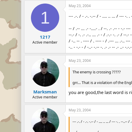
May 23, 2004
1
--- .-. / - .-. -.-- / - .... .. ... / --- -. . 
-- / .-- ... .- -....- . / --. .- .-- - -.- --- 
--.- / -. .- .-.. ... .- - / .-.- -. .- / --.- 
1217
/ -.. -- . ---- / . ---- - / .--- ... .-.. --- .
Active member
-.. - -.- - / -..- -.-- -. .- .- -- .- ..- -.-.-
May 23, 2004
The enemy is crossing ?????
grr.... That is a violation of the Eng
Marksman
you are good,the last word is ri
Active member
May 23, 2004
--- .-. / - .-. -.-- / - .... .. ... / --- -. . --..-- / .-