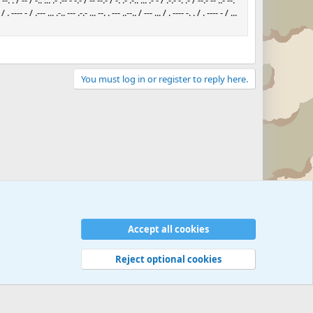
 --. . / -- / -.. ... .- .-- - -.- / -- --.- / -. .- .-.. ... .- - / .-.- -. .- / --.- -- ..- --.
/ . ---- - / .--- ... .-.. --- .-.- ... --. . --- ..--.. / --- ... / . ---- -. . / . ---- - / ...
You must log in or register to reply here.
Accept all cookies
Reject optional cookies
 rules
Privacy policy
Help
©
Military Quotes and Mottos