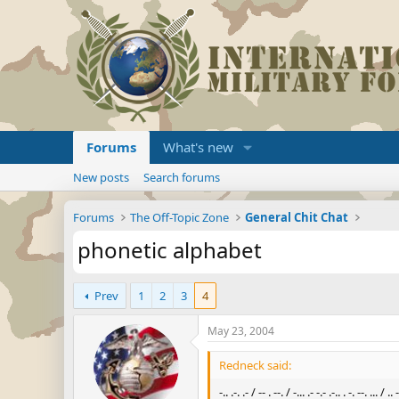
Forums
What's new
New posts
Search forums
Forums
The Off-Topic Zone
General Chit Chat
phonetic alphabet
Prev
1
2
3
4
May 23, 2004
Redneck said:
-.. .-. .- / -- . --. / -... .- -.- .-.. . -. --. ... / .. -.