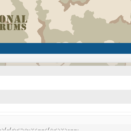
 -. / .. / ..-. ..- --. .-.. . -.- .- ... ... .- / .-. ..- -. -.- -. .. ... ... .