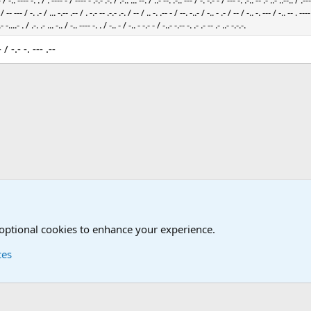
- / -.. ---- -. . / . ---- - / ---- - .-.- .-. / .-.. ... --. / ..- --. .-.. --- / -. -.- - / --- -. .-.. -- .- ..- ..--.. / .---
/ -- --- / -. .- / ... -.-- .-- / . -.- -- .-.- .-. / -- / .. -. .-- - / --. -..- / -.. - .- / -- / -.. -. --- / -.. -- . ---- 
.- -....- . / .-. .- ... -.. / -.. ---- -. . / -.. - / -.. - -.- - / -..- -.-- -. .- .- -- .- ..- -.-.-.
 - / -.- -. --- .--
 optional cookies to enhance your experience.
ces
Contact us
Terms and
®
Foro
© 2010-2026 XenForo Ltd.