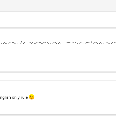
 . .-.. .- --.. .. / .-. . -.- ..- --..-- -. . .--. .-. .. .--- .- - . .-.. .--- / .--. .-. . .-.. .- -
English only rule