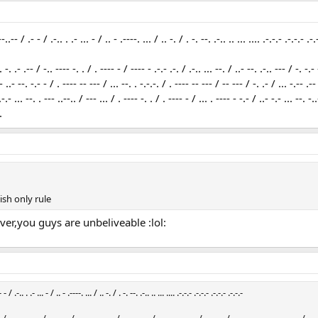
--..-- / .- - / .-.. . .- ... - / .. - .----. ... / .. -. / . -. --. .-.. .. ... .... .-.-.- .-.-.- .-
. -. .- .-- / -.. ---- -. . / . ---- - / ---- - .-.- .-. / .-.. ... --. / ..- --. .-.. --- / -. -.- 
-- ..- --. -.- - / . ---- -- --- / ... --. . -.-.-. / . ---- -- --- / -- --- / -. .- / ... -.-- .--
-.- ... --. . --- ..--.. / --- ... / . ---- -. . / . ---- - / ... . ---- - -.- / ..- -.- ... --. -..
.
lish only rule
ver,you guys are unbeliveable :lol:
 - / .-.. . .- ... - / .. - .----. ... / .. -. / . -. --. .-.. .. ... .... .-.-.- .-.-.- .-.-.- .-.-.-