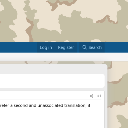
Log in
Register
Search
#1
prefer a second and unassociated translation, if