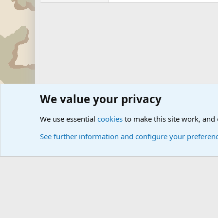
We value your privacy
Forums
The Off-Topic Zone
General Chit Chat
We use essential
cookies
to make this site work, and
See further information and configure your preferen
Cookies
Community platform by Xen