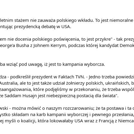
20-letnim stażem nie zauważa polskiego wkładu. To jest niemoraln
ntując prezydencką debatę w USA.
ażem nie docenia polskiego poświęcenia, to jest przykre" - tak 
George'a Busha z Johnem Kerrym, podczas której kandydat Demokr
eba wziąć pod uwagę, iż jest to kampania wyborcza.
dza - podkreślił prezydent w Faktach TVN. - Jedno trzeba powiedzieć
stralia, ale to jest także udział żołnierzy polskich, ukraińskich, b
zaangażowania, które podjęliśmy w przekonaniu, że trzeba wspól
e Saddam Husajn jest niebezpieczną postacią dla świata".
ski - można mówić o naszym rozczarowaniu; że ta postawa i ta ofi
zystko składam na karb kampanii wyborczej i pewnego przesłania
ej myśli o koalicji, która lokowałaby USA wraz z Francją z Niemca