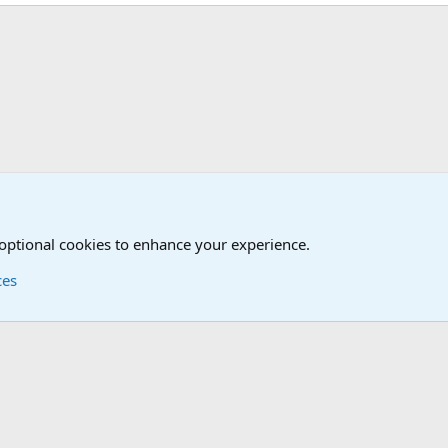
 optional cookies to enhance your experience.
ces
Contact us
Terms and
®
Foro
© 2010-2026 XenForo Ltd.