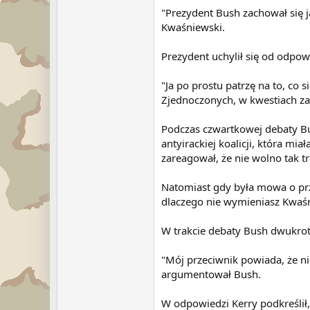
"Prezydent Bush zachował się ja
Kwaśniewski.
Prezydent uchylił się od odpo
"Ja po prostu patrzę na to, co
Zjednoczonych, w kwestiach zar
Podczas czwartkowej debaty Bu
antyirackiej koalicji, która mi
zareagował, że nie wolno tak 
Natomiast gdy była mowa o prz
dlaczego nie wymieniasz Kwaś
W trakcie debaty Bush dwukrot
"Mój przeciwnik powiada, że n
argumentował Bush.
W odpowiedzi Kerry podkreślił,