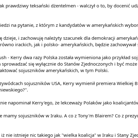
k prawdziwy teksański dżentelmen - walczył o to, by docenić udzia
wiedzi na pytanie, z którym z kandydatów w amerykańskich wybo
 się dzieje, i zachowuję należyty szacunek dla demokracji ameryka
ówno irackich, jak i polsko- amerykańskich, będzie zachowywał si
sh - Kerry dwa razy Polska została wymieniona jako przykład so
ała sprowadzać się wyłącznie do Stanów Zjednoczonych i być może j
traktować sojuszników amerykańskich, w tym Polski.
ywódcach sojuszników USA, Kerry wymienił premiera Wielkiej Bry
niewskiego?".
nie napominał Kerry'ego, że lekceważy Polaków jako koalicjantó
ie mamy sojuszników w Iraku. A co z Tony'm Blairem? Co z prez
 iż nie istnieje nic takiego jak "wielka koalicja" w Iraku i Stan