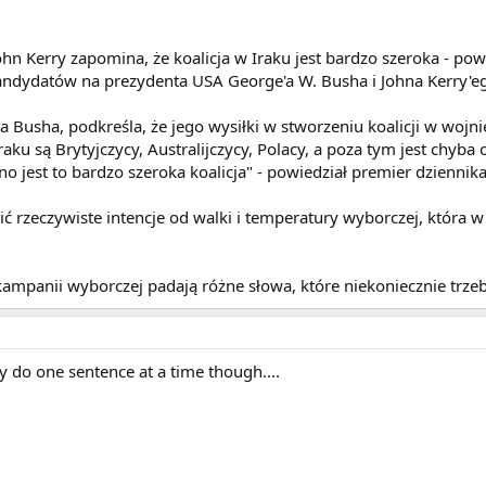
n Kerry zapomina, że koalicja w Iraku jest bardzo szeroka - po
dydatów na prezydenta USA George'a W. Busha i Johna Kerry'ego 
ta Busha, podkreśla, że jego wysiłki w stworzeniu koalicji w wojn
u są Brytyjczycy, Australijczycy, Polacy, a poza tym jest chyba 
no jest to bardzo szeroka koalicja" - powiedział premier dziennik
ić rzeczywiste intencje od walki i temperatury wyborczej, która w
ampanii wyborczej padają różne słowa, które niekoniecznie trze
nly do one sentence at a time though....