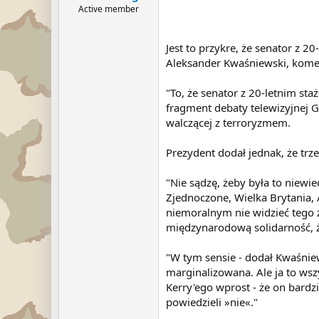
Active member
Jest to przykre, że senator z 
Aleksander Kwaśniewski, kome
"To, że senator z 20-letnim st
fragment debaty telewizyjnej 
walczącej z terroryzmem.
Prezydent dodał jednak, że trz
"Nie sądzę, żeby była to niewie
Zjednoczone, Wielka Brytania, Au
niemoralnym nie widzieć tego 
międzynarodową solidarność, ż
"W tym sensie - dodał Kwaśniew
marginalizowana. Ale ja to ws
Kerry'ego wprost - że on bardzi
powiedzieli »nie«."