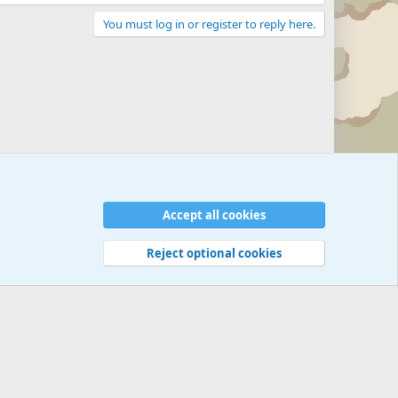
You must log in or register to reply here.
Accept all cookies
Reject optional cookies
 rules
Privacy policy
Help
©
Military Quotes and Mottos