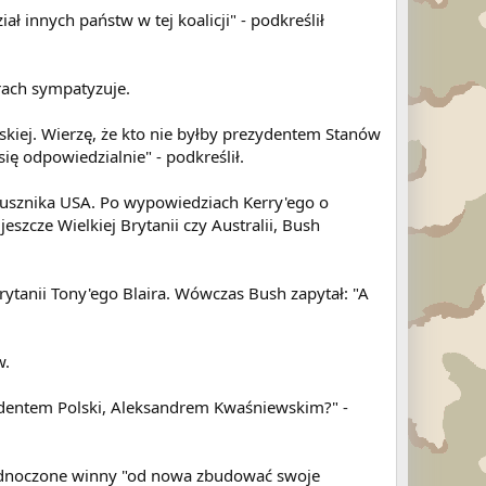
ł innych państw w tej koalicji" - podkreślił
rach sympatyzuje.
ńskiej. Wierzę, że kto nie byłby prezydentem Stanów
ę odpowiedzialnie" - podkreślił.
jusznika USA. Po wypowiedziach Kerry'ego o
eszcze Wielkiej Brytanii czy Australii, Bush
tanii Tony'ego Blaira. Wówczas Bush zapytał: "A
w.
ydentem Polski, Aleksandrem Kwaśniewskim?" -
y Zjednoczone winny "od nowa zbudować swoje