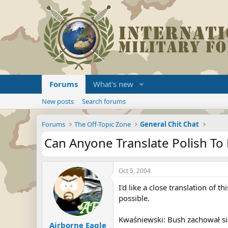
Forums
What's new
New posts
Search forums
Forums
The Off-Topic Zone
General Chit Chat
Can Anyone Translate Polish To 
Oct 5, 2004
I'd like a close translation of 
possible.
Kwaśniewski: Bush zachował si
Airborne Eagle